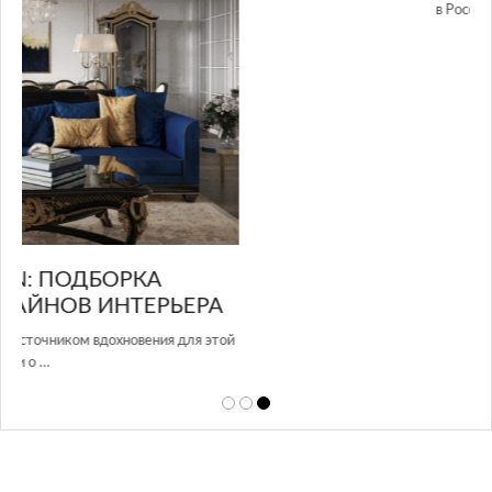
GLAZOV DESIGN GROUP – УНИКАЛЬНЫЙ
А
ПОДХОД К ДИЗАЙНУ
той
Glazov Design Group- это одна из лучших студий дизайна интерьера
в Росси…