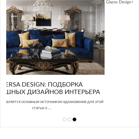
GLAZOV DESIGN GROUP – УНИКАЛЬНЫЙ
А
ПОДХОД К ДИЗАЙНУ
той
Glazov Design Group- это одна из лучших студий дизайна интерьера
в Росси…