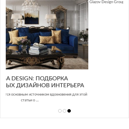
GLAZOV DESIGN GROUP – УНИКАЛЬНЫЙ
А
ПОДХОД К ДИЗАЙНУ
той
Glazov Design Group- это одна из лучших студий дизайна интерьера
в Росси…