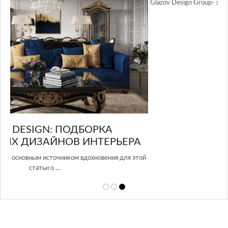
Glazov Design Group- это одна из лучших студий дизайна интерьера
в Росси…
А
той