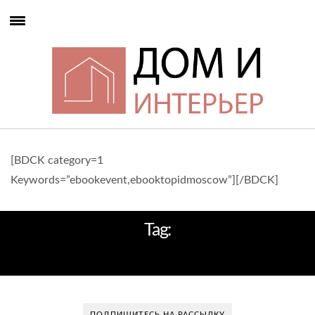
[BDCK category=1
Keywords=”ebookevent,ebooktopidmoscow”][/BDCK]
Tag:
ГУСТАВО СИЛВЫ НУНЬЕС
ПОДПИШИТЕСЬ НА РАССЫЛКУ