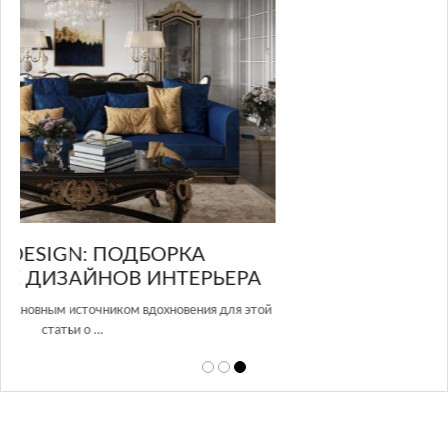
GLAZOV DESIGN GROUP – УНИКАЛЬНЫЙ
А
ПОДХОД К ДИЗАЙНУ
той
Glazov Design Group- это одна из лучших студий дизайна интерьера
в Росси…