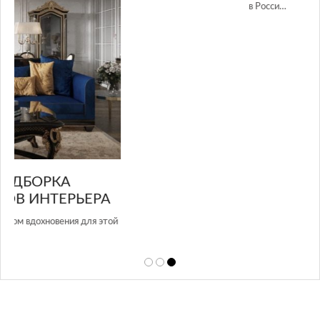
GLAZOV DESIGN GROUP – УНИКАЛЬНЫЙ
А
ПОДХОД К ДИЗАЙНУ
той
Glazov Design Group- это одна из лучших студий дизайна интерьера
в Росси…