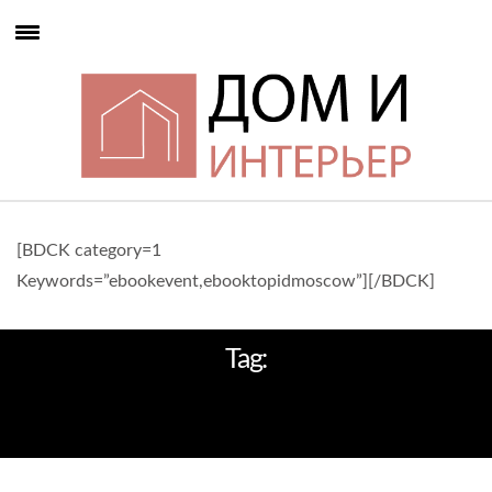
[BDCK category=1
Keywords=”ebookevent,ebooktopidmoscow”][/BDCK]
Tag:
ВЫСТАВКА MAISON AND OBJECT
2014