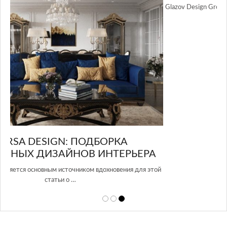
GLAZOV DESIGN GROUP – УНИКАЛЬНЫЙ
А
ПОДХОД К ДИЗАЙНУ
той
Glazov Design Group- это одна из лучших студий дизайна интерьера
в Росси…