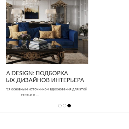
GLAZOV DESIGN GROUP – УНИКАЛЬНЫЙ
А
ПОДХОД К ДИЗАЙНУ
той
Glazov Design Group- это одна из лучших студий дизайна интерьера
в Росси…