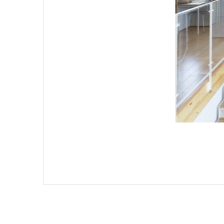
ЯПОНС
Яп