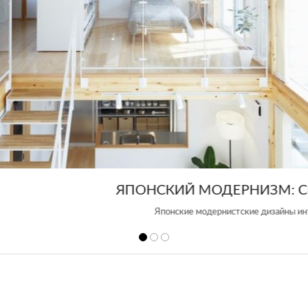
КИЙ МОДЕРНИЗМ: СЕКРЕТЫ И ЛУЧШИЕ ИНТ
онские модернистские дизайны интерьера чрезвычайно популярны в наше 