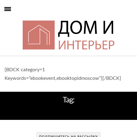
[BDCK category=1
Keywords=”ebookevent,ebooktopidmoscow”][/BDCK]
Tag:
БЮРО OPEN AD
ПОДПИШИТЕСЬ НА РАССЫЛКУ