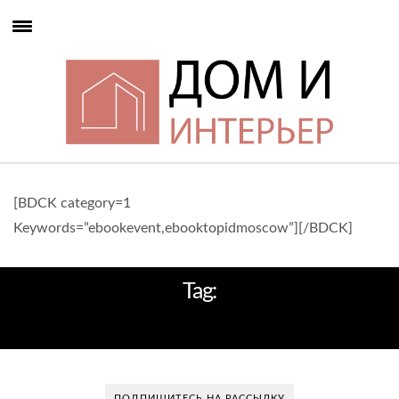
[BDCK category=1
Keywords=”ebookevent,ebooktopidmoscow”][/BDCK]
Tag:
АРХМОСКВА
ПОДПИШИТЕСЬ НА РАССЫЛКУ