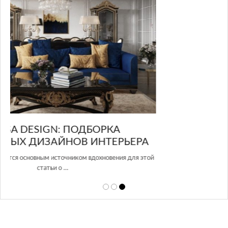
GLAZOV DESIGN GROUP – УНИКАЛЬНЫЙ
А
ПОДХОД К ДИЗАЙНУ
той
Glazov Design Group- это одна из лучших студий дизайна интерьера
в Росси…