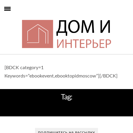
[BDCK category=1
Keywords=”ebookevent,ebooktopidmoscow”][/BDCK]
Tag:
АРТ НУВО
ПОДПИШИТЕСЬ НА РАССЫЛКУ