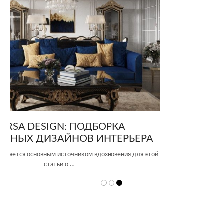
GLAZOV DESIGN GROUP – УНИКАЛЬНЫЙ
А
ПОДХОД К ДИЗАЙНУ
той
Glazov Design Group- это одна из лучших студий дизайна интерьера
в Росси…