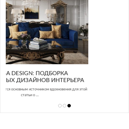
GLAZOV DESIGN GROUP – УНИКАЛЬНЫЙ
А
ПОДХОД К ДИЗАЙНУ
той
Glazov Design Group- это одна из лучших студий дизайна интерьера
в Росси…