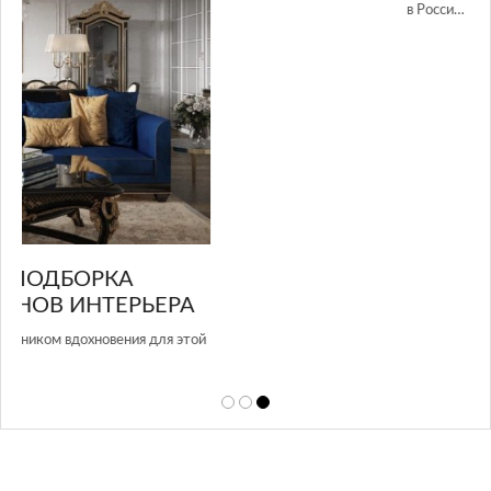
GLAZOV DESIGN GROUP – УНИКАЛЬНЫЙ
А
ПОДХОД К ДИЗАЙНУ
той
Glazov Design Group- это одна из лучших студий дизайна интерьера
в Росси…