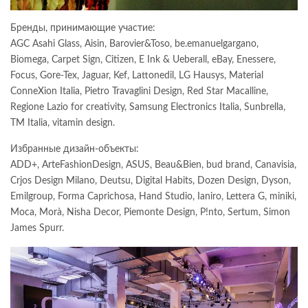
Бренды, принимающие участие:
AGC Asahi Glass, Aisin, Barovier&Toso, be.emanuelgargano,
Biomega, Carpet Sign, Citizen, E Ink & Ueberall, eBay, Enessere,
Focus, Gore-Tex, Jaguar, Kef, Lattonedil, LG Hausys, Material
ConneXion Italia, Pietro Travaglini Design, Red Star Macalline,
Regione Lazio for creativity, Samsung Electronics Italia, Sunbrella,
TM Italia, vitamin design.
Избранные дизайн-объекты:
ADD+, ArteFashionDesign, ASUS, Beau&Bien, bud brand, Canavisia,
Crjos Design Milano, Deutsu, Digital Habits, Dozen Design, Dyson,
Emilgroup, Forma Caprichosa, Hand Studio, Ianiro, Lettera G, miniki,
Moca, Morà, Nisha Decor, Piemonte Design, P!nto, Sertum, Simon
James Spurr.