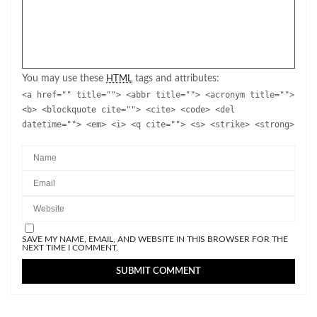
You may use these
tags and attributes:
HTML
<a href="" title=""> <abbr title=""> <acronym title="">
<b> <blockquote cite=""> <cite> <code> <del
datetime=""> <em> <i> <q cite=""> <s> <strike> <strong>
SAVE MY NAME, EMAIL, AND WEBSITE IN THIS BROWSER FOR THE
NEXT TIME I COMMENT.