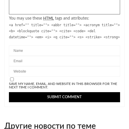
You may use these
tags and attributes:
HTML
<a href="" title=""> <abbr title=""> <acronym title="">
<b> <blockquote cite=""> <cite> <code> <del
datetime=""> <em> <i> <q cite=""> <s> <strike> <strong>
SAVE MY NAME, EMAIL, AND WEBSITE IN THIS BROWSER FOR THE
NEXT TIME I COMMENT.
Другие новости по теме