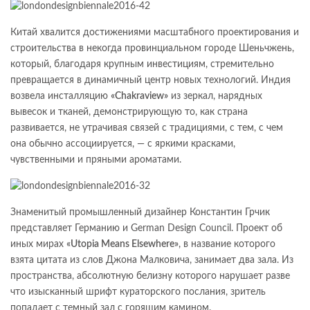
Китай хвалится достижениями масштабного проектирования и
строительства в некогда провинциальном городе Шеньчжень,
который, благодаря крупным инвестициям, стремительно
превращается в динамичный центр новых технологий. Индия
возвела инсталляцию
«Chakraview»
из зеркал, нарядных
вывесок и тканей, демонстрирующую то, как страна
развивается, не утрачивая связей с традициями, с тем, с чем
она обычно ассоциируется, — с яркими красками,
чувственными и пряными ароматами.
Знаменитый промышленный дизайнер Константин Грчик
представляет Германию и German Design Council. Проект об
иных мирах
«Utopia Means Elsewhere»
, в название которого
взята цитата из слов Джона Малковича, занимает два зала. Из
пространства, абсолютную белизну которого нарушает разве
что изысканный шрифт кураторского послания, зритель
попадает с темный зал с горящим камином.