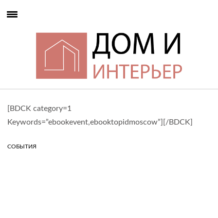
[BDCK category=1
Keywords=”ebookevent,ebooktopidmoscow”][/BDCK]
СОБЫТИЯ