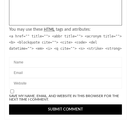
You may use these
tags and attributes:
HTML
<a href="" title=""> <abbr title=""> <acronym title="">
<b> <blockquote cite=""> <cite> <code> <del
datetime=""> <em> <i> <q cite=""> <s> <strike> <strong>
SAVE MY NAME, EMAIL, AND WEBSITE IN THIS BROWSER FOR THE
NEXT TIME I COMMENT.