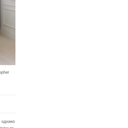
opher
, однако