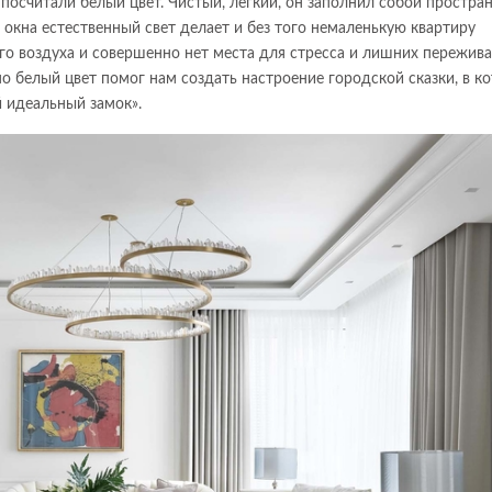
осчитали белый цвет. Чистый, лёгкий, он заполнил собой простран
кна естественный свет делает и без того немаленькую квартиру
го воздуха и совершенно нет места для стресса и лишних пережива
о белый цвет помог нам создать настроение городской сказки, в к
 идеальный замок».