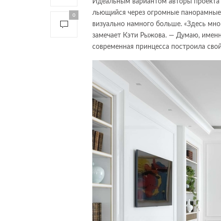
Идеальным вариантом авторы проекта п
льющийся через огромные панорамные о
0
визуально намного больше. «Здесь мно
замечает Кэти Рыжова. — Думаю, именн
современная принцесса построила свой