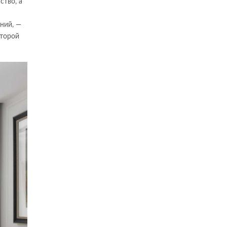
ство, а
ний, —
оторой