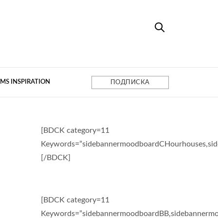
MS INSPIRATION
ПОДПИСКА
[BDCK category=11
Keywords=”sidebannermoodboardCHourhouses,si
[/BDCK]
[BDCK category=11
Keywords=”sidebannermoodboardBB,sidebannermo