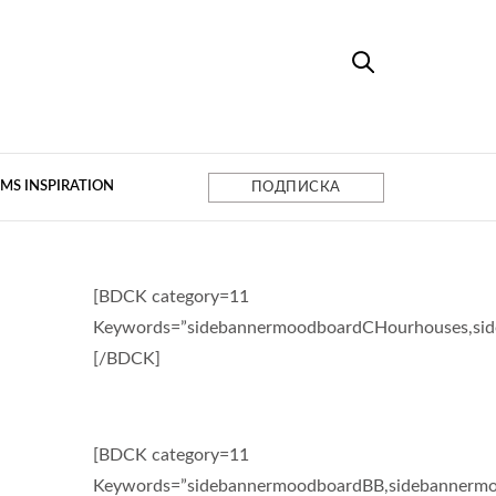
MS INSPIRATION
ПОДПИСКА
[BDCK category=11
Keywords=”sidebannermoodboardCHourhouses,si
[/BDCK]
[BDCK category=11
Keywords=”sidebannermoodboardBB,sidebannermo