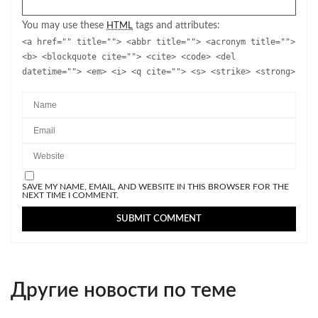
You may use these
tags and attributes:
HTML
<a href="" title=""> <abbr title=""> <acronym title="">
<b> <blockquote cite=""> <cite> <code> <del
datetime=""> <em> <i> <q cite=""> <s> <strike> <strong>
SAVE MY NAME, EMAIL, AND WEBSITE IN THIS BROWSER FOR THE
NEXT TIME I COMMENT.
Другие новости по теме