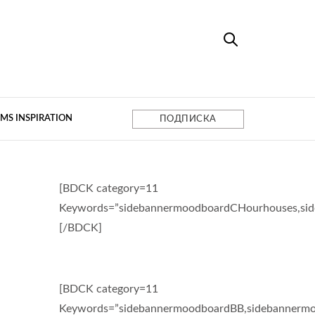
MS INSPIRATION
ПОДПИСКА
[BDCK category=11
Keywords=”sidebannermoodboardCHourhouses,si
[/BDCK]
[BDCK category=11
Keywords=”sidebannermoodboardBB,sidebannermo