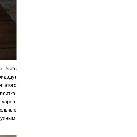
ны быть
ридадут
я этого
плитка.
суаров.
тельные
рупным,