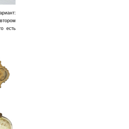
ариант:
 втором
то есть