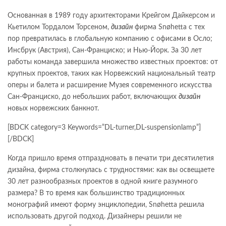
Основанная в 1989 году архитекторами Крейгом Дайкерсом и
Кьетилом Тордалом Торсеном,
дизайн
фирма Snøhetta с тех
пор превратилась в глобальную компанию с офисами в Осло;
Инсбрук (Австрия), Сан-Франциско; и Нью-Йорк. За 30 лет
работы команда завершила множество известных проектов: от
крупных проектов, таких как Норвежский национальный театр
оперы и балета и расширение Музея современного искусства
Сан-Франциско, до небольших работ, включающих
дизайн
новых норвежских банкнот.
[BDCK category=3 Keywords=”DL-turner,DL-suspensionlamp”]
[/BDCK]
Когда пришло время отпраздновать в печати три десятилетия
дизайна, фирма столкнулась с трудностями: как вы освещаете
30 лет разнообразных проектов в одной книге разумного
размера? В то время как большинство традиционных
монографий имеют форму энциклопедии, Snøhetta решила
использовать другой подход. Дизайнеры решили не