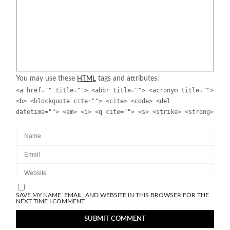
You may use these
tags and attributes:
HTML
<a href="" title=""> <abbr title=""> <acronym title="">
<b> <blockquote cite=""> <cite> <code> <del
datetime=""> <em> <i> <q cite=""> <s> <strike> <strong>
SAVE MY NAME, EMAIL, AND WEBSITE IN THIS BROWSER FOR THE
NEXT TIME I COMMENT.