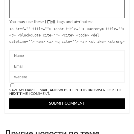
You may use these
tags and attributes:
HTML
<a href="" title=""> <abbr title=""> <acronym title="">
<b> <blockquote cite=""> <cite> <code> <del
datetime=""> <em> <i> <q cite=""> <s> <strike> <strong>
SAVE MY NAME, EMAIL, AND WEBSITE IN THIS BROWSER FOR THE
NEXT TIME I COMMENT.
Другие новости по теме