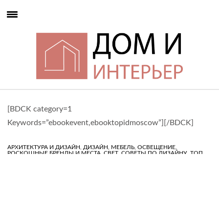
[BDCK category=1
Keywords=”ebookevent,ebooktopidmoscow”][/BDCK]
,
,
,
,
АРХИТЕКТУРА И ДИЗАЙН
ДИЗАЙН
МЕБЕЛЬ
ОСВЕЩЕНИЕ
,
,
,
РОСКОШНЫЕ БРЕНДЫ И МЕСТА
СВЕТ
СОВЕТЫ ПО ДИЗАЙНУ
ТОП
,
,
ДИЗАЙНЕРЫ
ТОП ИНТЕРЬЕРЫ
ТРЕНД