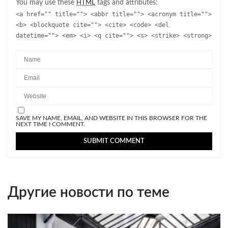
You may use these
tags and attributes:
HTML
<a href="" title=""> <abbr title=""> <acronym title="">
<b> <blockquote cite=""> <cite> <code> <del
datetime=""> <em> <i> <q cite=""> <s> <strike> <strong>
SAVE MY NAME, EMAIL, AND WEBSITE IN THIS BROWSER FOR THE
NEXT TIME I COMMENT.
Другие новости по теме