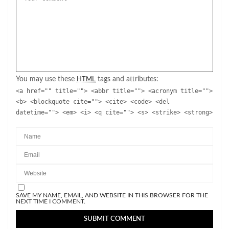
You may use these
tags and attributes:
HTML
<a href="" title=""> <abbr title=""> <acronym title="">
<b> <blockquote cite=""> <cite> <code> <del
datetime=""> <em> <i> <q cite=""> <s> <strike> <strong>
SAVE MY NAME, EMAIL, AND WEBSITE IN THIS BROWSER FOR THE
NEXT TIME I COMMENT.