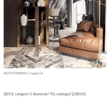
ФОТОГРАФИЯ: Студия-54
[BDCK category=3 Keywords=”DL-catalogue”][/BDCK]