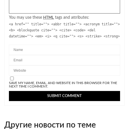
You may use these
tags and attributes:
HTML
<a href="" title=""> <abbr title=""> <acronym title="">
<b> <blockquote cite=""> <cite> <code> <del
datetime=""> <em> <i> <q cite=""> <s> <strike> <strong>
SAVE MY NAME, EMAIL, AND WEBSITE IN THIS BROWSER FOR THE
NEXT TIME I COMMENT.
Другие новости по теме