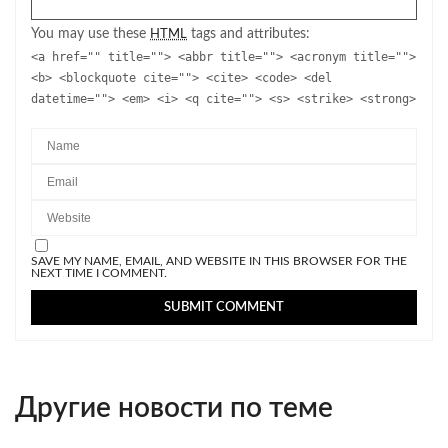
You may use these
tags and attributes:
HTML
<a href="" title=""> <abbr title=""> <acronym title="">
<b> <blockquote cite=""> <cite> <code> <del
datetime=""> <em> <i> <q cite=""> <s> <strike> <strong>
SAVE MY NAME, EMAIL, AND WEBSITE IN THIS BROWSER FOR THE
NEXT TIME I COMMENT.
Другие новости по теме