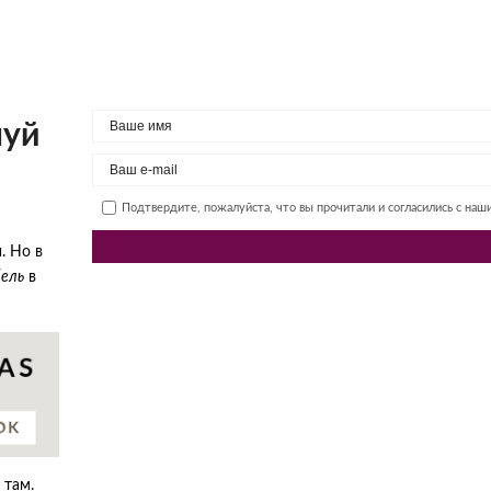
шуй
Подтвердите, пожалуйста, что вы прочитали и согласились с на
. Но в
ель
в
 там.