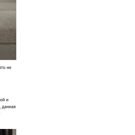
что не
ю
ой и
, данная
о