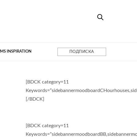
MS INSPIRATION
ПОДПИСКА
[BDCK category=11
Keywords=”sidebannermoodboardCHourhouses,si
[/BDCK]
[BDCK category=11
Keywords=”sidebannermoodboardBB,sidebannermo