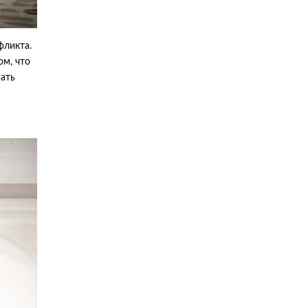
фликта.
ом, что
шать