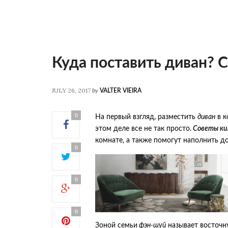
Куда поставить диван? 
JULY 26, 2017
by
VALTER VIEIRA
0
На первый взгляд, разместить
диван
в к
этом деле все не так просто.
Советы ки
комнате, а также помогут наполнить д
0
0
0
Зоной семьи
фэн-шуй
называет восточн