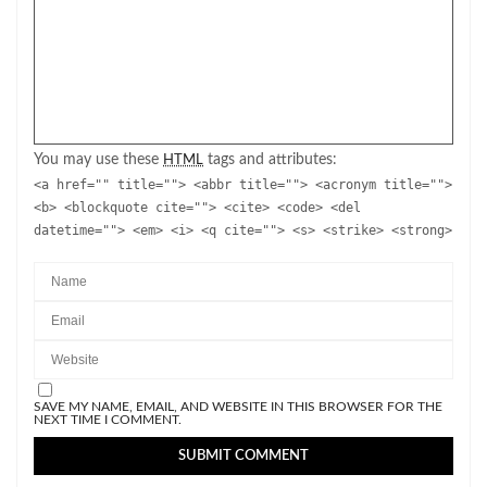
You may use these
tags and attributes:
HTML
<a href="" title=""> <abbr title=""> <acronym title="">
<b> <blockquote cite=""> <cite> <code> <del
datetime=""> <em> <i> <q cite=""> <s> <strike> <strong>
SAVE MY NAME, EMAIL, AND WEBSITE IN THIS BROWSER FOR THE
NEXT TIME I COMMENT.