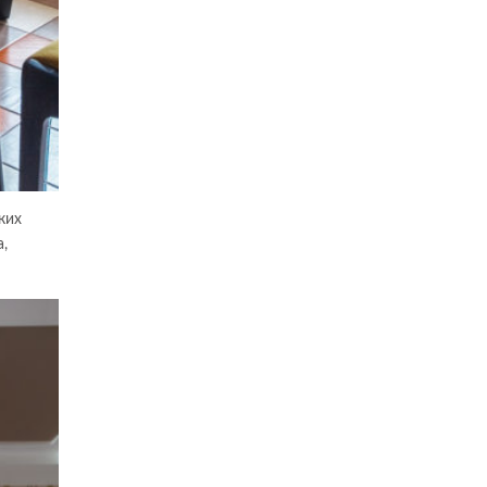
ких
,