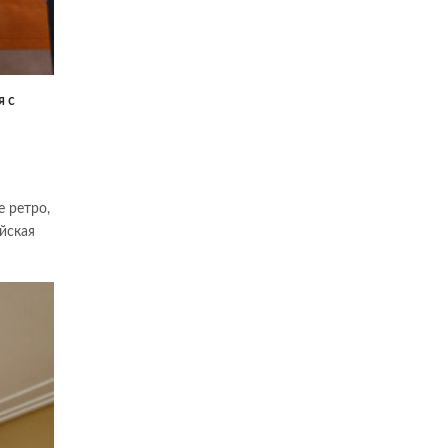
я с
е ретро,
йская