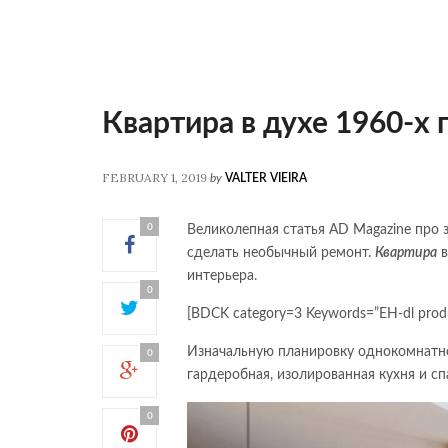
Квартира в духе 1960-х 
FEBRUARY 1, 2019
by
VALTER VIEIRA
0
Великолепная статья AD Magazine про 
сделать необычный ремонт.
Квартира
в
интерьера.
0
[BDCK category=3 Keywords=”EH-dl prod
Изначальную планировку однокомнатной
0
гардеробная, изолированная кухня и сп
0