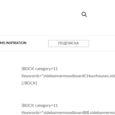
MS INSPIRATION
ПОДПИСКА
[BDCK category=11
Keywords=”sidebannermoodboardCHourhouses,si
[/BDCK]
[BDCK category=11
Keywords=”sidebannermoodboardBB,sidebannermo