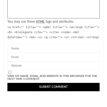
You may use these
tags and attributes:
HTML
<a href="" title=""> <abbr title=""> <acronym title="">
<b> <blockquote cite=""> <cite> <code> <del
datetime=""> <em> <i> <q cite=""> <s> <strike> <strong>
SAVE MY NAME, EMAIL, AND WEBSITE IN THIS BROWSER FOR THE
NEXT TIME I COMMENT.