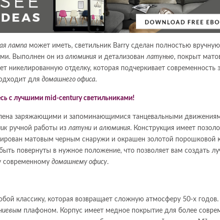
ая лампа
может иметь, светильник Barry сделан полностью вручную
ми. Выполнен он из
алюминия
и детализован
латунью
, покрыт мат
ет никелированную отделку, которая подчеркивает современность 
подходит для
домашнего офиса
.
влена заряжающими и запоминающимися танцевальными движения
ник
ручной работы из
латуни
и
алюминия
. Конструкция имеет позол
лакирован матовым черным снаружи и окрашен золотой порошковой 
 быть повернуты в нужное положение, что позволяет вам создать л
у современному
домашнему офису
.
обой классику, которая возвращает сложную атмосферу 50-х годов.
ниевым
плафоном. Корпус имеет медное покрытие для более совре