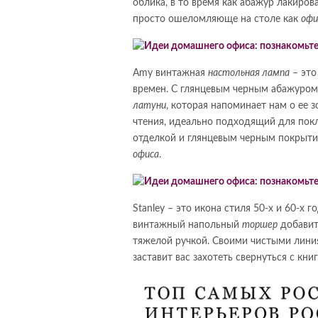
облика, в то время как абажур лакиро
просто ошеломляюще на столе как
офи
Amy винтажная
настольная лампа
– это
времен. С глянцевым черным абажуром
латуни
, которая напоминает нам о ее 
чтения, идеально подходящий для по
отделкой и глянцевым черным покрыти
офиса
.
Stanley – это икона стиля 50-х и 60-х
винтажный напольный
торшер
добавит
тяжелой ручкой. Своими чистыми лини
заставит вас захотеть свернуться с кн