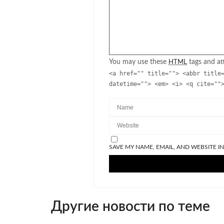
You may use these
tags and att
HTML
<a href="" title=""> <abbr title
datetime=""> <em> <i> <q cite=""
SAVE MY NAME, EMAIL, AND WEBSITE I
Другие новости по теме