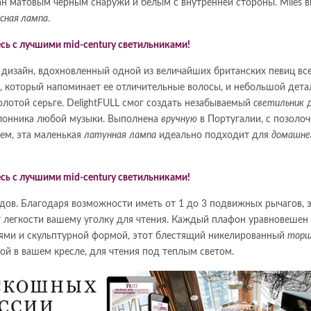
ван матовым черным снаружи и белым с внутренней стороны. Miles 
сная лампа
.
 дизайн, вдохновленный одной из величайших британских певиц вс
, который напоминает ее отличительные волосы, и небольшой дета
золотой серьге. DelightFULL смог создать незабываемый
светильник
д
клонника любой музыки. Выполнена
вручную
в Португалии, с позоло
ем, эта маленькая
латунная
лампа
идеально подходит для
домашне
 годов. Благодаря возможности иметь от 1 до 3 подвижных рычагов, 
 легкости вашему уголку для чтения. Каждый плафон уравновешен
ями и скульптурной формой, этот блестящий никелированный
торш
игой в вашем кресле, для чтения под теплым светом.