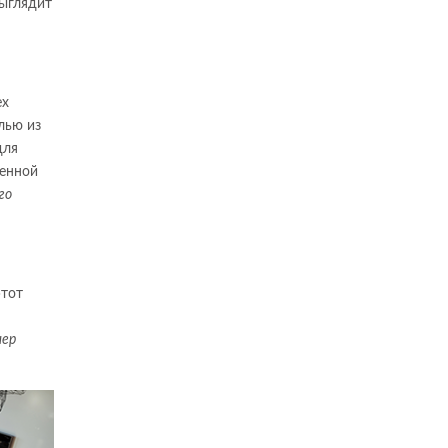
выглядит
ех
лью из
ля
ченной
го
этот
ер