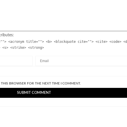
ributes:
=""> <acronym title=""> <b> <blockquote cite=""> <cite> <code> <
> <s> <strike> <strong>
N THIS BROWSER FOR THE NEXT TIME I COMMENT.