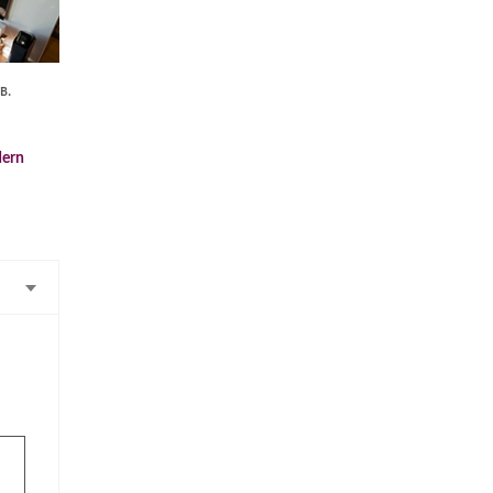
в
.
dern