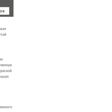
овым
этой
ми
оченную
краской
учшую
менного