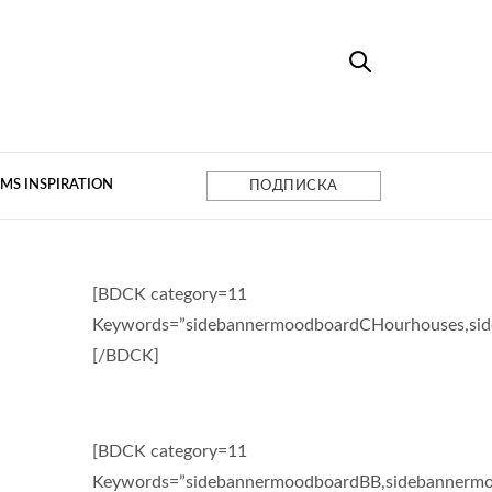
MS INSPIRATION
ПОДПИСКА
[BDCK category=11
Keywords=”sidebannermoodboardCHourhouses,si
[/BDCK]
[BDCK category=11
Keywords=”sidebannermoodboardBB,sidebannermo