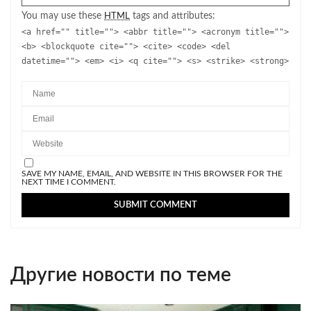
You may use these
tags and attributes:
HTML
<a href="" title=""> <abbr title=""> <acronym title="">
<b> <blockquote cite=""> <cite> <code> <del
datetime=""> <em> <i> <q cite=""> <s> <strike> <strong>
SAVE MY NAME, EMAIL, AND WEBSITE IN THIS BROWSER FOR THE
NEXT TIME I COMMENT.
Другие новости по теме