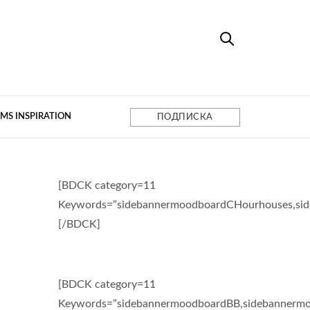
MS INSPIRATION
ПОДПИСКА
[BDCK category=11
Keywords=”sidebannermoodboardCHourhouses,si
[/BDCK]
[BDCK category=11
Keywords=”sidebannermoodboardBB,sidebannermo