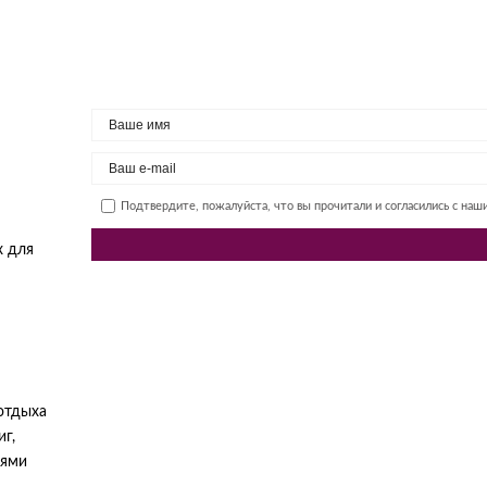
Подтвердите, пожалуйста, что вы прочитали и согласились с на
х для
отдыха
г,
иями