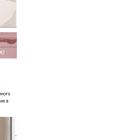
о
много
ие в