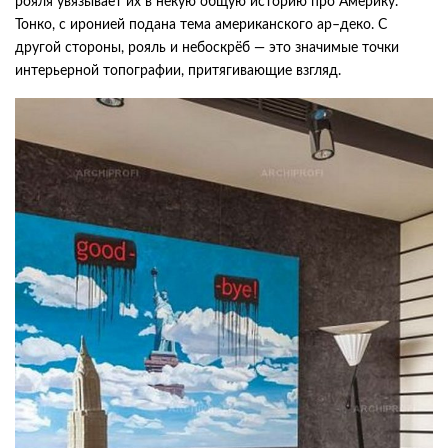
рояля увязывает их в некую общую историю про Америку.
Тонко, с иронией подана тема американского ар–деко. С
другой стороны, рояль и небоскрёб — это значимые точки
интерьерной топографии, притягивающие взгляд.