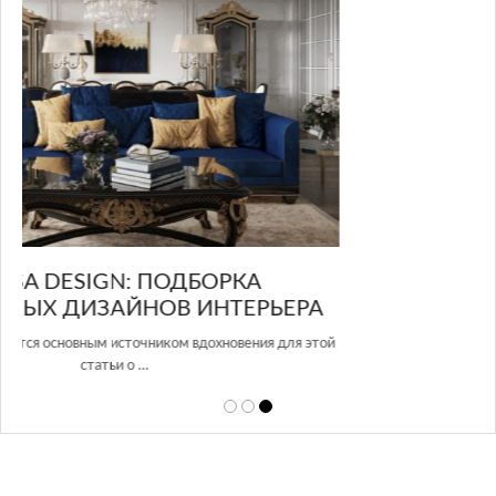
GLAZOV DESIGN GROUP – УНИКАЛЬНЫЙ
А
ПОДХОД К ДИЗАЙНУ
той
Glazov Design Group- это одна из лучших студий дизайна интерьера
в Росси…