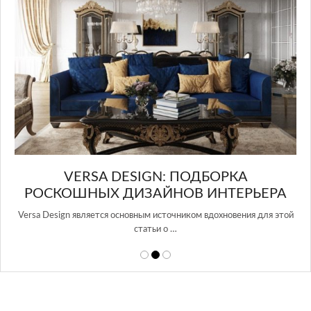
в Росси…
А
РЬЕРА
ия для этой