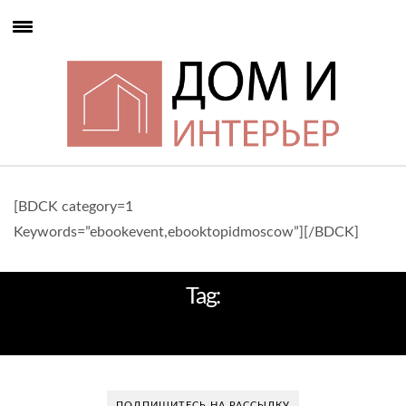
[BDCK category=1
Keywords=”ebookevent,ebooktopidmoscow”][/BDCK]
Tag:
DECORATE A LIVING ROOM
ПОДПИШИТЕСЬ НА РАССЫЛКУ