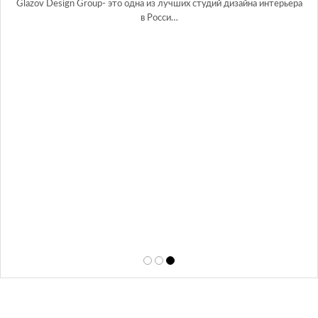
Glazov Design Group- это одна из лучших студий дизайна интерьера
в Росси…
А
той