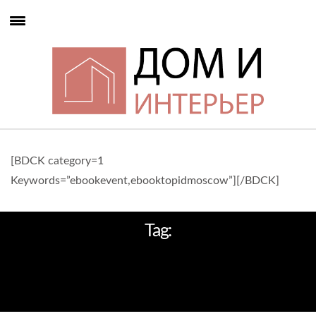
[BDCK category=1
Keywords=”ebookevent,ebooktopidmoscow”][/BDCK]
Tag:
УНИКАЛЬНУЮ ЭКСПОЗИЦИЮ
МААРТЕНА БААСА В РАМКАХ
MOSCOW DESIGN WEEK 2012