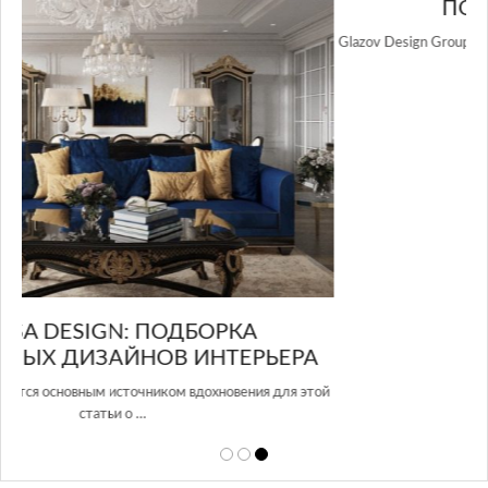
GLAZOV DESIGN GROUP – УНИКАЛЬНЫЙ
А
ПОДХОД К ДИЗАЙНУ
той
Glazov Design Group- это одна из лучших студий дизайна интерьера
в Росси…