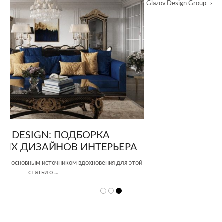
Glazov Design Group- это одна из лучших студий дизайна интерьера
в Росси…
А
той