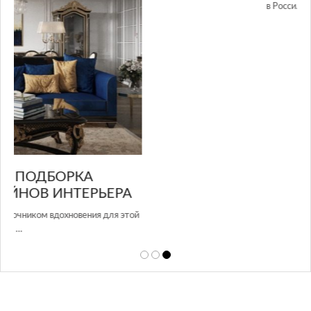
GLAZOV DESIGN GROUP – УНИКАЛЬНЫЙ
А
ПОДХОД К ДИЗАЙНУ
той
Glazov Design Group- это одна из лучших студий дизайна интерьера
в Росси…