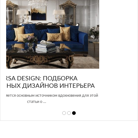
GLAZOV DESIGN GROUP – УНИКАЛЬНЫЙ
А
ПОДХОД К ДИЗАЙНУ
той
Glazov Design Group- это одна из лучших студий дизайна интерьера
в Росси…