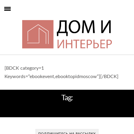
[BDCK category=1
Keywords=”ebookevent,ebooktopidmoscow”][/BDCK]
Tag:
КВАРТИРА В СТИЛЕ МИНИМАЛИЗМ
ПОДПИШИТЕСЬ НА РАССЫЛКУ