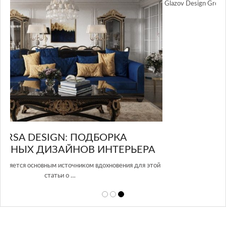
GLAZOV DESIGN GROUP – УНИКАЛЬНЫЙ
А
ПОДХОД К ДИЗАЙНУ
той
Glazov Design Group- это одна из лучших студий дизайна интерьера
в Росси…