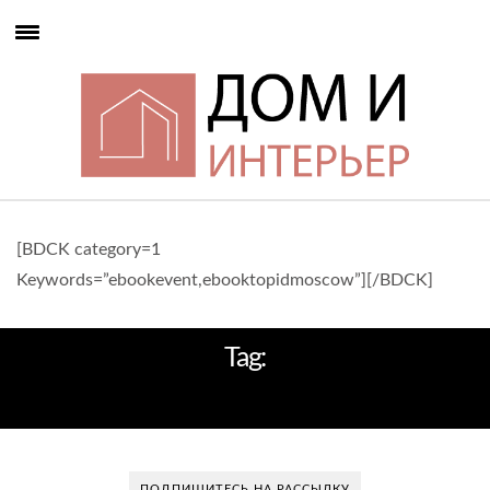
[BDCK category=1
Keywords=”ebookevent,ebooktopidmoscow”][/BDCK]
Tag:
АТМОСФЕРА УЮТА И КОМФОРТА
ПОДПИШИТЕСЬ НА РАССЫЛКУ